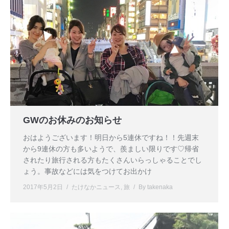
GWのお休みのお知らせ
おはようございます！明日から5連休ですね！！先週末
から9連休の方も多いようで、羨ましい限りです♡帰省
されたり旅行される方もたくさんいらっしゃることでし
ょう。事故などには気をつけてお出かけ
2017年5月2日
たけなかニュース
,
旅
By
takenaka