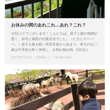
お休みの間のあれこれ…あれ？これ？
10日ぶりでございます！こんにちは。息子と娘の体調が
悪く、自宅と病院の往復生活でした。（たまにスーパ
ー。）息子も娘も軽い気管支炎から始まり、体力のない
娘は中耳炎も軽く併発し、お熱お熱お熱…5日ほど
2017年5月18日
田舎暮らし
By
takenaka