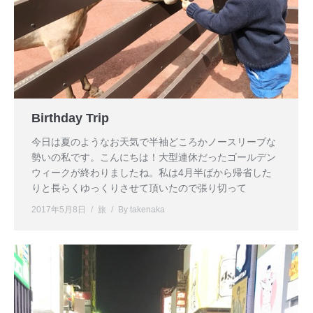
Birthday Trip
今日は夏のようなお天気で半袖どころかノースリーブな
勢いの私です。こんにちは！大型連休だったゴールデン
ウィークが終わりましたね。私は4月半ばから帰省した
りと長らくゆっくりさせて頂いたので張り切って
2017年5月8日
旅
By
takenaka