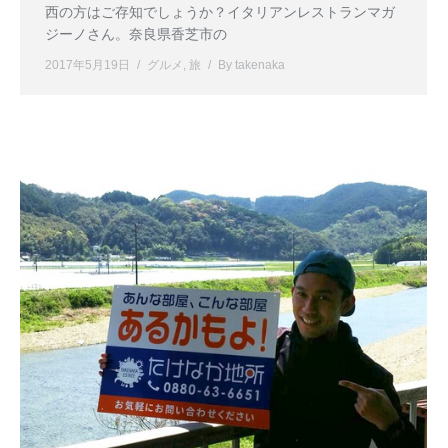
西の方はご存知でしょうか？イタリアンレストランマガ
ジーノさん。奈良県香芝市の
2017年5月19日
グルメ
,
旅
By
takenaka