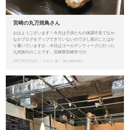
宮崎の丸万焼鳥さん
おはようございます！今月は子供たちの体調不良でなか
なかブログをアップできていないので少し前のことばか
り書いていますが…今日はゴールデンウィークに行った
九州旅行のことです。宮崎県宮崎市での
2017年5月22日
グルメ
,
旅
By
takenaka