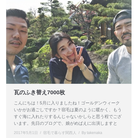
瓦のふき替え7000枚
こんにちは！5月に入りましたね！ゴールデンウィーク
いかがお過ごしですか？宿毛は夏のように暖かく、もう
すぐ海に入れたりするんじゃないかしらと思う程でござ
います。先日のブログで、娘がめばえに出演しますと
2017年5月1日
宿毛で暮らす関西人
By
takenaka