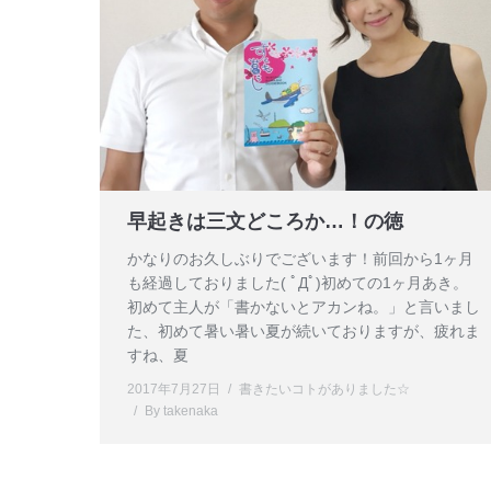
早起きは三文どころか…！の徳
かなりのお久しぶりでございます！前回から1ヶ月
も経過しておりました( ﾟДﾟ)初めての1ヶ月あき。
初めて主人が「書かないとアカンね。」と言いまし
た、初めて暑い暑い夏が続いておりますが、疲れま
すね、夏
2017年7月27日
書きたいコトがありました☆
By
takenaka