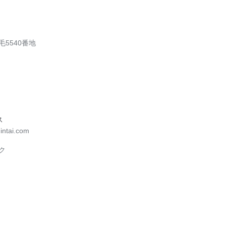
5540番地
ス
ntai.com
ク