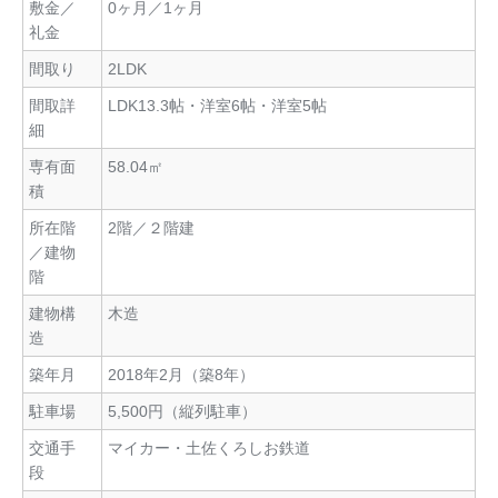
敷金／
0ヶ月／1ヶ月
礼金
間取り
2LDK
間取詳
LDK13.3帖・洋室6帖・洋室5帖
細
専有面
58.04㎡
積
所在階
2階／２階建
／建物
階
建物構
木造
造
築年月
2018年2月（築8年）
駐車場
5,500円（縦列駐車）
交通手
マイカー・土佐くろしお鉄道
段