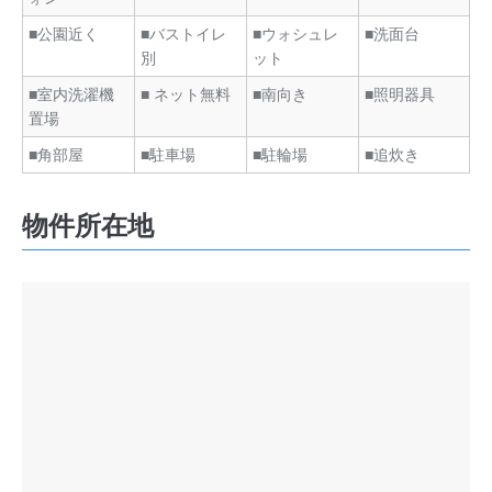
■公園近く
■バストイレ
■ウォシュレ
■洗面台
別
ット
■室内洗濯機
■ ネット無料
■南向き
■照明器具
置場
■角部屋
■駐車場
■駐輪場
■追炊き
物件所在地