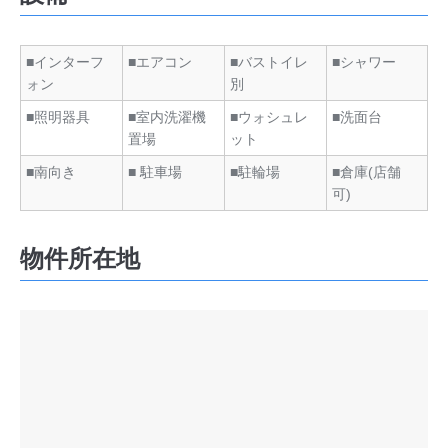
■インターフ
■エアコン
■バストイレ
■シャワー
ォン
別
■照明器具
■室内洗濯機
■ウォシュレ
■洗面台
置場
ット
■南向き
■ 駐車場
■駐輪場
■倉庫(店舗
可)
物件所在地