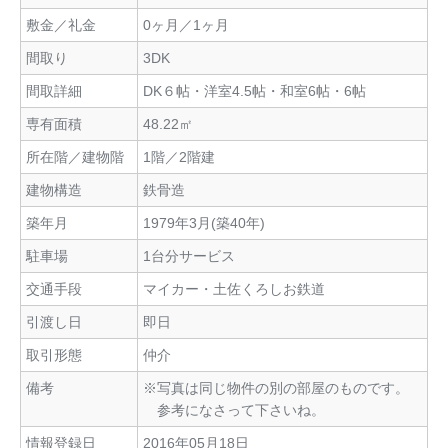
敷金／礼金
0ヶ月／1ヶ月
間取り
3DK
間取詳細
DK６帖・洋室4.5帖・和室6帖・6帖
専有面積
48.22㎡
所在階／建物階
1階／2階建
建物構造
鉄骨造
築年月
1979年3月(築40年)
駐車場
1台分サービス
交通手段
マイカー・土佐くろしお鉄道
引渡し日
即日
取引形態
仲介
備考
※写真は同じ物件の別の部屋のものです。
参考になさって下さいね。
情報登録日
2016年05月18日