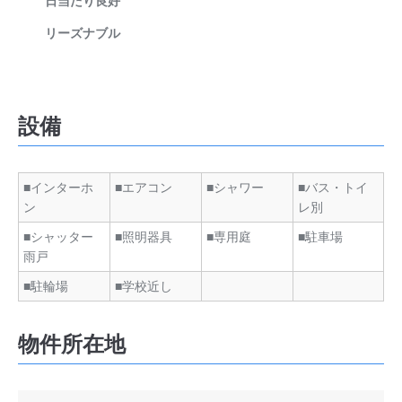
日当たり良好
リーズナブル
設備
■インターホ
■エアコン
■シャワー
■バス・トイ
ン
レ別
■シャッター
■照明器具
■専用庭
■駐車場
雨戸
■駐輪場
■学校近し
物件所在地