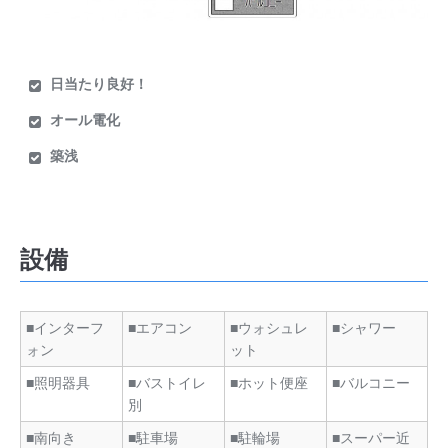
日当たり良好！
オール電化
築浅
設備
■インターフ
■エアコン
■ウォシュレ
■シャワー
ォン
ット
■照明器具
■バストイレ
■ホット便座
■バルコニー
別
■南向き
■駐車場
■駐輪場
■スーパー近