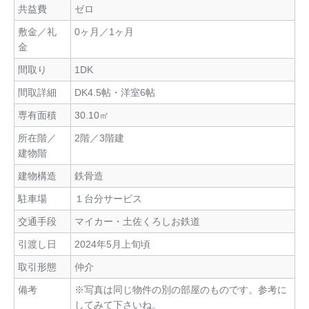
共益費
ゼロ
敷金／礼
0ヶ月／1ヶ月
金
間取り
1DK
間取詳細
DK4.5帖・洋室6帖
専有面積
30.10㎡
所在階／
2階／3階建
建物階
建物構造
鉄骨造
駐車場
１台分サービス
交通手段
マイカー・土佐くろしお鉄道
引渡し日
2024年5月上旬頃
取引形態
仲介
備考
※写真は同じ物件の別の部屋のものです。参考に
してみて下さいね。