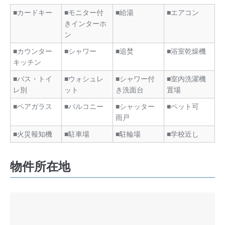
■カードキー
■モニター付
■給湯
■エアコン
きインターホ
ン
■カウンター
■シャワー
■追焚
■浴室乾燥機
キッチン
■バス・トイ
■ウォシュレ
■シャワー付
■室内洗濯機
レ別
ット
き洗面台
置場
■ペアガラス
■バルコニー
■シャッター
■ペット可
雨戸
■火災報知機
■駐車場
■駐輪場
■学校近し
物件所在地