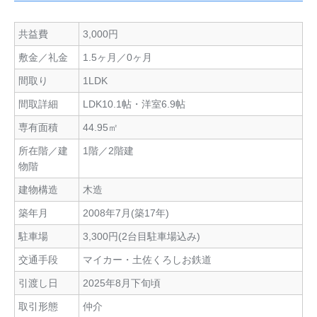
共益費
3,000円
敷金／礼金
1.5ヶ月／0ヶ月
間取り
1LDK
間取詳細
LDK10.1帖・洋室6.9帖
専有面積
44.95㎡
所在階／建
1階／2階建
物階
建物構造
木造
築年月
2008年7月(築17年)
駐車場
3,300円(2台目駐車場込み)
交通手段
マイカー・土佐くろしお鉄道
引渡し日
2025年8月下旬頃
取引形態
仲介