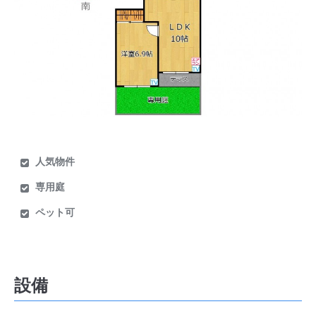
人気物件
専用庭
ペット可
設備