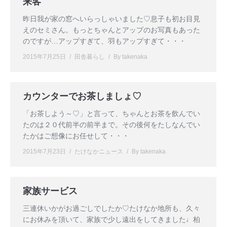
来客
昨日我が家の窓へいらっしゃいました♡息子も初お目見
えのセミさん。もっとちゃんとアップのお写真もあった
のですが…アップすぎて、羽もアップすぎて・・・
2015年7月25日
田舎暮らし
By
takenaka
カウンターでお茶しましょ♡
「お茶しよう～♡」と言って、ちゃんとお茶を飲んでい
たのは２０代前半の前半まで。その後何をたしなんでい
たかはご想像にお任せして・・・
2015年7月23日
たけなかニュース
By
takenaka
家族サービス
三連休いかがお過ごしでしたか♡たけなか地所も、久々
にお休みを頂いて、家族で少し遠出をしてきました♩柏