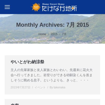
Monthly Archives:
7月 2015
You are here:
Home
2015
7月
やいとがわ納涼祭
主人の先輩家族と友人家族とわいわい。先週末に花火大
会へ行ってきました。岩登りができる幼馴染くんを羨ま
しそうに眺める息子。というよりも、きっと、・・・
2015年7月27日
イベント
By
takenaka