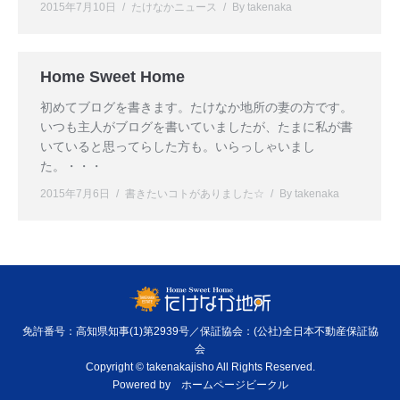
2015年7月10日
たけなかニュース
By
takenaka
Home Sweet Home
初めてブログを書きます。たけなか地所の妻の方です。
いつも主人がブログを書いていましたが、たまに私が書
いていると思ってらした方も。いらっしゃいまし
た。・・・
2015年7月6日
書きたいコトがありました☆
By
takenaka
免許番号：高知県知事(1)第2939号／保証協会：(公社)全日本不動産保証協
会
Copyright © takenakajisho All Rights Reserved.
Powered by
ホームページビークル