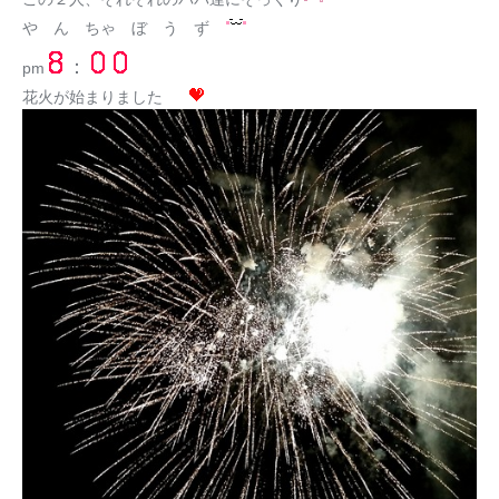
や ん ちゃ ぼ う ず
：
pm
花火が始まりました