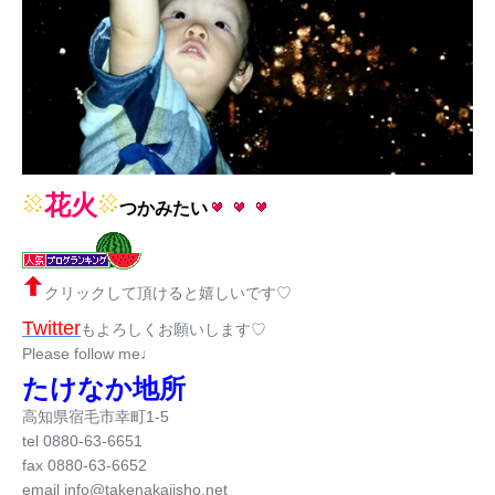
花火
つかみたい
クリックして頂けると嬉しいです♡
Twitter
もよろしくお願いします♡
Please follow me♩
たけなか地所
高知県宿毛市幸町1-5
tel 0880-63-6651
fax 0880-63-6652
email info@takenakajisho.net