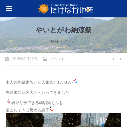
やいとがわ納涼祭
You are here:
Home
イベント
2015年7月27日
イベント
主人の先輩家族と友人家族とわいわい
先週末に花火大会へ行ってきました
岩登りができる幼馴染くんを
羨ましそうに眺める息子