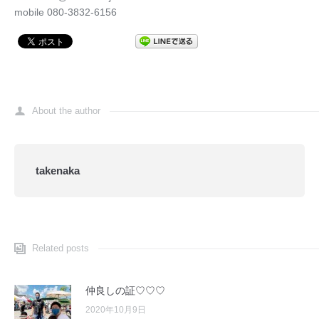
mobile 080-3832-6156
About the author
takenaka
Related posts
仲良しの証♡♡♡
2020年10月9日