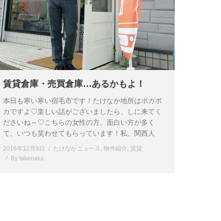
賃貸倉庫・売買倉庫…あるかもよ！
本日も寒い寒い宿毛市です！たけなか地所はポカポ
カですよ♡楽しい話がございましたら、しに来てく
ださいね～♡こちらの女性の方、面白い方が多く
て、いつも笑わせてもらっています！私、関西人
2016年12月9日
たけなかニュース
,
物件紹介
,
賃貸
By
takenaka