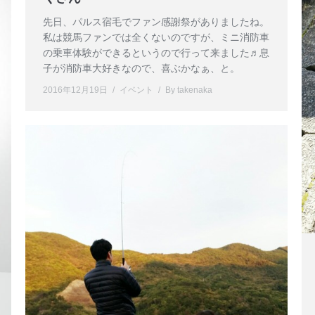
先日、パルス宿毛でファン感謝祭がありましたね。
私は競馬ファンでは全くないのですが、ミニ消防車
の乗車体験ができるというので行って来ました♬息
子が消防車大好きなので、喜ぶかなぁ、と。
2016年12月19日
イベント
By
takenaka