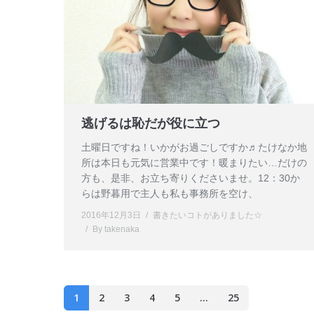
逃げるは恥だが役に立つ
土曜日ですね！いかがお過ごしですか♬たけなか地
所は本日も元気に営業中です！暖まりたい…だけの
方も、是非、お立ち寄りくださいませ。12：30か
らは野暮用で主人も私も事務所を空け、
2016年12月3日
書きたいコトがありました☆
By
takenaka
1
2
3
4
5
…
25