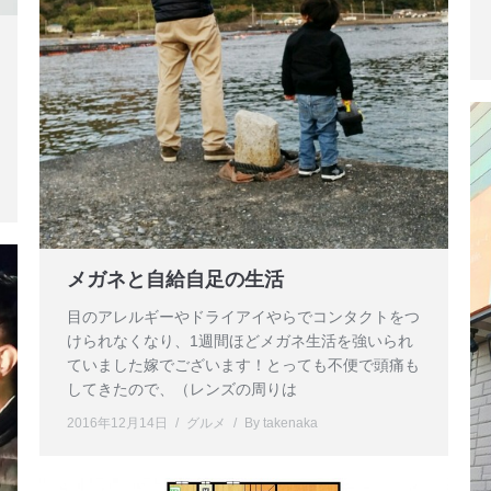
メガネと自給自足の生活
目のアレルギーやドライアイやらでコンタクトをつ
けられなくなり、1週間ほどメガネ生活を強いられ
ていました嫁でございます！とっても不便で頭痛も
してきたので、（レンズの周りは
2016年12月14日
グルメ
By
takenaka