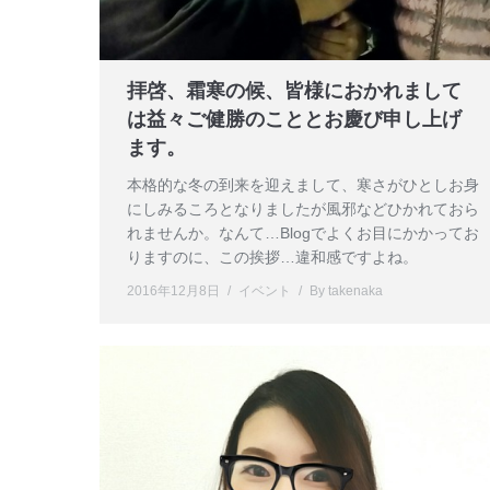
拝啓、霜寒の候、皆様におかれまして
は益々ご健勝のこととお慶び申し上げ
ます。
本格的な冬の到来を迎えまして、寒さがひとしお身
にしみるころとなりましたが風邪などひかれておら
れませんか。なんて…Blogでよくお目にかかってお
りますのに、この挨拶…違和感ですよね。
2016年12月8日
イベント
By
takenaka