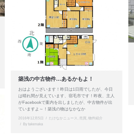
築浅の中古物件…あるかもよ！
おはようございます！昨日は1日雨でしたが、今日
は晴れ間が見えています、宿毛市です！昨夜、主人
がFacebookで案内を出しましたが、中古物件が出
ていますよ～！築浅の物はなかなか
2016年12月5日
たけなかニュース
,
売買
,
物件紹介
By
takenaka