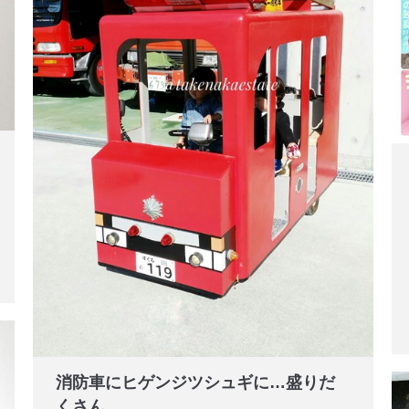
消防車にヒゲンジツシュギに…盛りだ
くさん