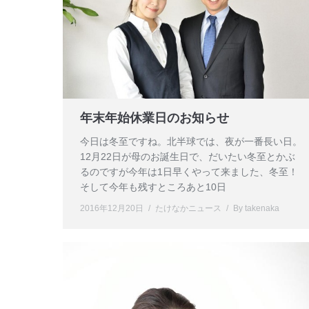
年末年始休業日のお知らせ
今日は冬至ですね。北半球では、夜が一番長い日。
12月22日が母のお誕生日で、だいたい冬至とかぶ
るのですが今年は1日早くやって来ました、冬至！
そして今年も残すところあと10日
2016年12月20日
たけなかニュース
By
takenaka