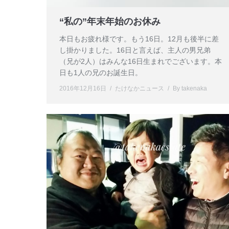
“私の”年末年始のお休み
本日もお疲れ様です。もう16日。12月も後半に差
し掛かりました。16日と言えば、主人の男兄弟
（兄が2人）はみんな16日生まれでございます。本
日も1人の兄のお誕生日。
2016年12月16日
たけなかニュース
By
takenaka