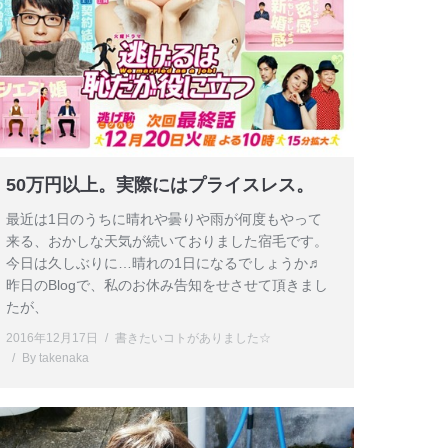
50万円以上。実際にはプライスレス。
最近は1日のうちに晴れや曇りや雨が何度もやって
来る、おかしな天気が続いておりました宿毛です。
今日は久しぶりに…晴れの1日になるでしょうか♬
昨日のBlogで、私のお休み告知をせさせて頂きまし
たが、
2016年12月17日
書きたいコトがありました☆
By
takenaka