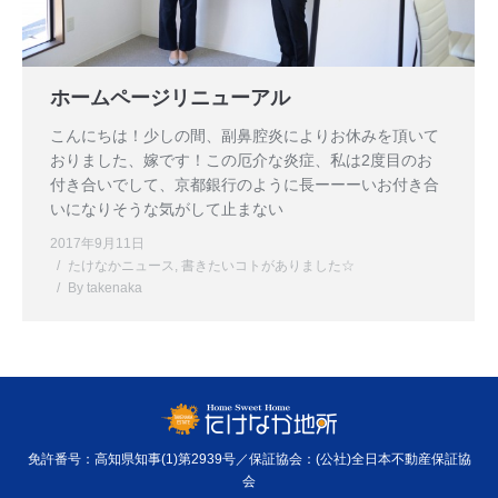
ホームページリニューアル
こんにちは！少しの間、副鼻腔炎によりお休みを頂いて
おりました、嫁です！この厄介な炎症、私は2度目のお
付き合いでして、京都銀行のように長ーーーいお付き合
いになりそうな気がして止まない
2017年9月11日
たけなかニュース
,
書きたいコトがありました☆
By
takenaka
免許番号：高知県知事(1)第2939号／保証協会：(公社)全日本不動産保証協
会