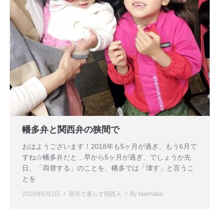
幡多弁と関西弁の狭間で
おはようございます！2018年も5ヶ月が過ぎ、もう6月で
すね☆幡多弁だと…早から5ヶ月が過ぎ、でしょうか先
日、「両替する」のことを、幡多では「壊す」と言うこ
とを
2018年6月2日
宿毛で暮らす関西人
By
takenaka