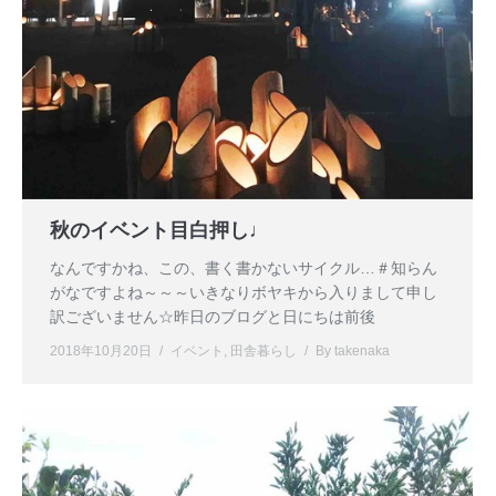
秋のイベント目白押し♩
なんですかね、この、書く書かないサイクル…＃知らん
がなですよね～～～いきなりボヤキから入りまして申し
訳ございません☆昨日のブログと日にちは前後
2018年10月20日
イベント
,
田舎暮らし
By
takenaka