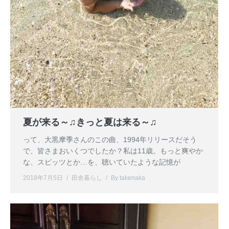
夏が来る～♫きっと夏は来る～♫
って、大黒摩季さんのこの曲、1994年リリースだそう
で、皆さまおいくつでしたか？私は11歳。もっと爽やか
な、スピッツとか…を、聴いていたような記憶が
2018年7月5日
田舎暮らし
By
takenaka