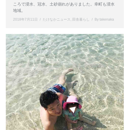
ころで浸水、冠水、土砂崩れがありました。幸町も浸水
地域。
2018年7月11日
たけなかニュース
,
田舎暮らし
By
takenaka