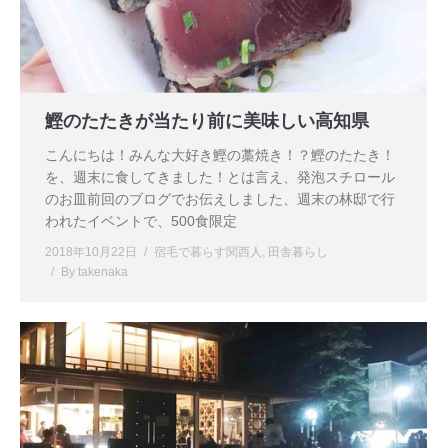
鰹のたたきが当たり前に美味しい高知県
こんにちは！みんな大好き鰹の藁焼き！？鰹のたたき！
を、週末に食してきました！とは言え、発泡スチロール
のお皿前回のブログでお伝えしました、週末の林邸で行
われたイベントで、500食限定
2018年10月22日
宿毛で暮らす関西人
,
田舎暮らし
By
takenaka