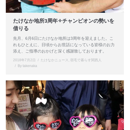
たけなか地所3周年✧チャンピオンの勢いを
借りる
先月、6月6日にたけなか地所は3周年を迎えました。こ
れもひとえに、日頃からお世話になっている皆様のお力
添え、ご指導のおかげと深く感謝致しております。
2018年7月2日
たけなかニュース
,
宿毛で暮らす関西人
By
takenaka