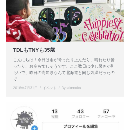
TDLもTNYも35歳
こんにちは！今日は雨が降ったり止んだり、晴れたり曇
ったり、お空も忙しそうです。ここ数日は少し暑さが和
らいで、昨日の高知県なんて北海道と同じ気温だったの
で
2018年7月31日
イベント
By
takenaka