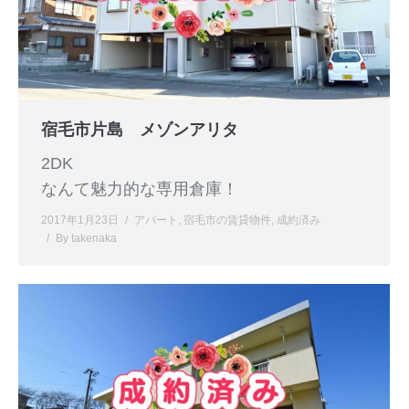
宿毛市片島 メゾンアリタ
2DK
なんて魅力的な専用倉庫！
2017年1月23日
アパート
,
宿毛市の賃貸物件
,
成約済み
By
takenaka