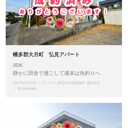
幡多郡大月町 弘見アパート
3DK
静かに田舎で過ごして週末は魚釣りへ
2017年1月10日
アパート
,
宿毛市の賃貸物件
,
成約済み
By
takenaka