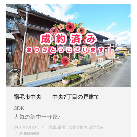
宿毛市中央 中央7丁目の戸建て
3DK
人気の街中一軒家♪
2016年5月23日
一戸建
,
宿毛市の賃貸物件
,
成約済み
By
takenaka