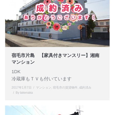
宿毛市片島 【家具付きマンスリー】湘南
マンション
1DK
冷蔵庫もＴＶも付いています
2017年1月7日
マンション
,
宿毛市の賃貸物件
,
成約済み
By
takenaka