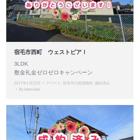
宿毛市西町 ウェストピアⅠ
3LDK
敷金礼金ゼロゼロキャンペーン
2017年1月22日
アパート
,
宿毛市の賃貸物件
,
成約済み
By
takenaka