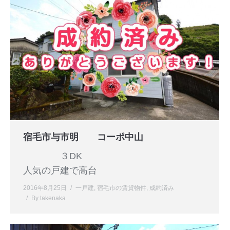
宿毛市与市明 コーポ中山
３DK
人気の戸建で高台
2016年8月25日
一戸建
,
宿毛市の賃貸物件
,
成約済み
By
takenaka