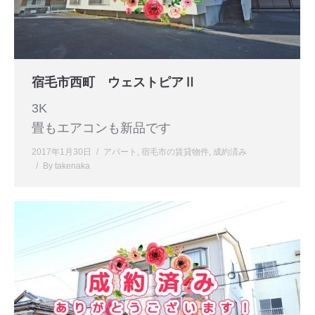
宿毛市西町 ウェストピアⅡ
3K
畳もエアコンも新品です
2017年1月30日
アパート
,
宿毛市の賃貸物件
,
成約済み
By
takenaka