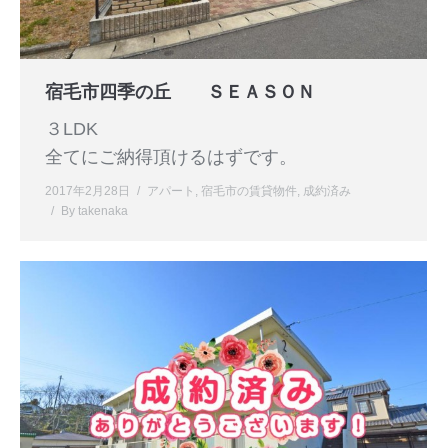
宿毛市四季の丘 ＳＥＡＳＯＮ
３LDK
全てにご納得頂けるはずです。
2017年2月28日
アパート
,
宿毛市の賃貸物件
,
成約済み
By
takenaka