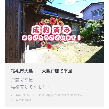
宿毛市大島 大島戸建て平屋
戸建て平屋
結構有りですよ！！
2016年8月16日
一戸建
,
宿毛市の賃貸物件
,
成約済み
By
takenaka