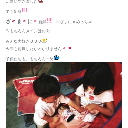
…言いすぎました
でも新鮮
ざ
ま
に
新鮮
※ざまに＝めっちゃ
※もちろんメインはお肉
みんな大好きＢＢＱ
今年も何度したかわかりません
子供たちも、もちろん一緒