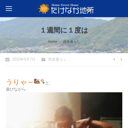
１週間に１度は
You are here:
Home
田舎暮らし
2015年9月7日
田舎暮らし
うりゃ～
と、
遊びながら…