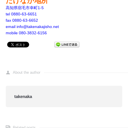
たけなか地所
高知県宿毛市幸町1-5
tel 0880-63-6651
fax 0880-63-6652
email info@takenakajisho.net
mobile 080-3832-6156
About the author
takenaka
Related posts