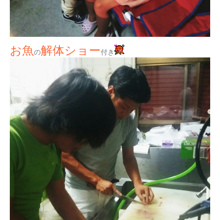
お魚
解体ショー
の
付き