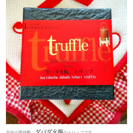
ダバダ火振
高知の栗焼酎、
のトリュフです。