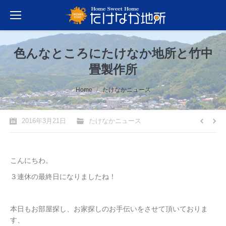
色んなところにたけなか地所と竹中
畳製作所
You are here:
Home
たけなかニュース
2016年3月21日
たけなかニュース
こんにちわ。
３連休の最終日になりましたね！
本日もお部屋探し、お家探しのお手伝いをさせて頂いておりま
す、