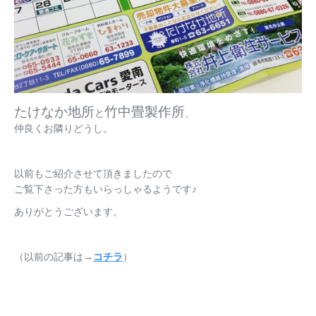
たけなか地所
竹中畳製作所
と
、
仲良くお隣りどうし。
以前もご紹介させて頂きましたので
ご覧下さった方もいらっしゃるようです♪
ありがとうございます。
（以前の記事は→
コチラ
）