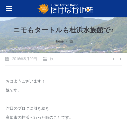
ニモもタートルも桂浜水族館で♪
You are here:
Home
旅
2016年8月20日
旅
おはようございます！
嫁です。
昨日のブログに引き続き、
高知市の桂浜へ行った時のことです。