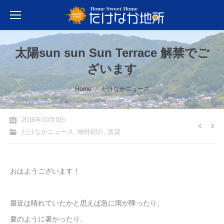
太陽sun sun Sun Terrace 解禁でご
ざいます
You are here:
Home
たけなかニュース
2016年10月9日
たけなかニュース
,
物件紹介
,
賃貸
おはようございます！
最近は晴れていたかと思えば急に雨が降ったり、
夏のように暑かったり、