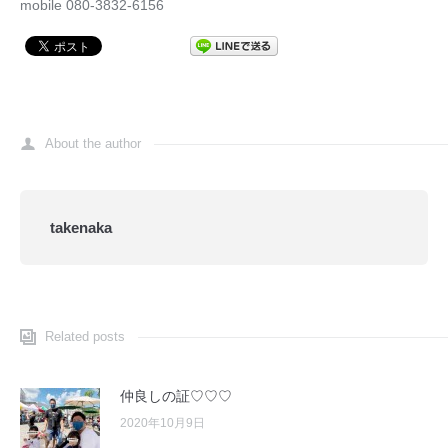
mobile 080-3832-6156
About the author
takenaka
Related posts
仲良しの証♡♡♡
2020年10月9日