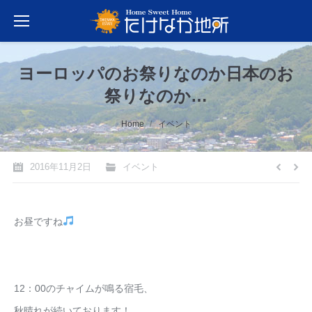
ヨーロッパのお祭りなのか日本のお
祭りなのか…
You are here:
Home
イベント
2016年11月2日
イベント
お昼ですね
12：00のチャイムが鳴る宿毛、
秋晴れが続いております！