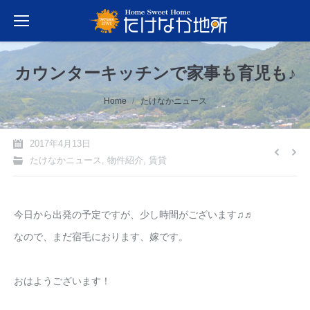
カウンターキッチンで家事も育児も♪
You are here:
Home
たけなかニュース
2017年4月13日
たけなかニュース
,
物件紹介
,
賃貸
今日から出発の予定ですが、少し時間がございます♫♬
なので、まだ宿毛におります、嫁です。
おはようございます！