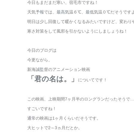
今日もまだまだ寒い、宿毛市ですね！
天気予報では、最高気温６℃、最低気温０℃だそうです
明日は少し回復して暖かくなるみたいですけど、変わり
寒さ対策をして風邪を引かないようにしましょうね！
今日のブログは
今更ながら、
新海誠監督のアニメーション映画
「君の名は。」
についてです！
この映画、上映期間7ヶ月半のロングランだったそうで
すごいですね！
通常の映画は1ヶ月くらいだそうです。
大ヒットで2～3ヵ月だとか。