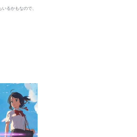
もいるかもなので、
。
。